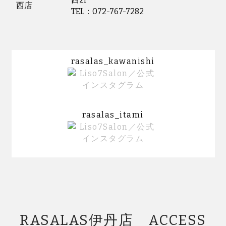
西店
TEL：072-767-7282
rasalas_kawanishi
rasalas_itami
RASALAS伊丹店 ACCESS