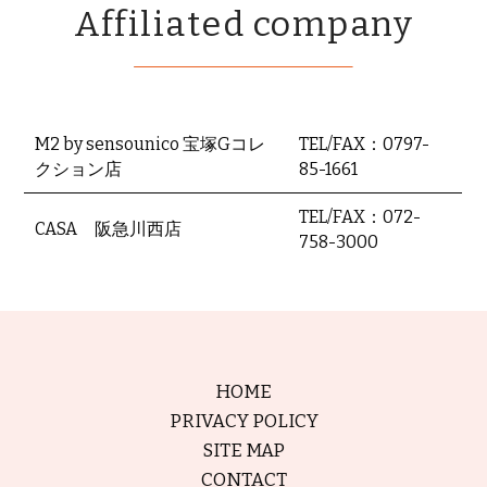
Affiliated company
M2 by sensounico 宝塚Gコレ
TEL/FAX：0797-
クション店
85-1661
TEL/FAX：072-
CASA 阪急川西店
758-3000
HOME
PRIVACY POLICY
SITE MAP
CONTACT